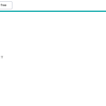
 free
CT